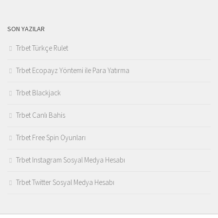
SON YAZILAR
Trbet Türkçe Rulet
Trbet Ecopayz Yöntemi ile Para Yatırma
Trbet Blackjack
Trbet Canlı Bahis
Trbet Free Spin Oyunları
Trbet Instagram Sosyal Medya Hesabı
Trbet Twitter Sosyal Medya Hesabı