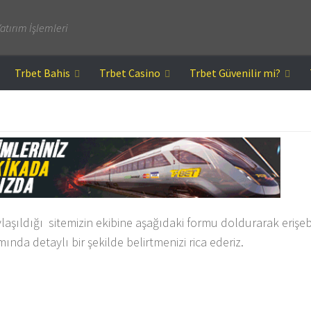
Yatırım İşlemleri
Trbet Bahis
Trbet Casino
Trbet Güvenilir mi?
laşıldığı sitemizin ekibine aşağıdaki formu doldurarak erişebil
ında detaylı bir şekilde belirtmenizi rica ederiz.