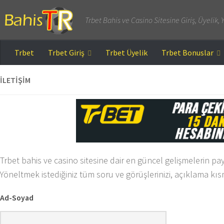
Skip to content
Trbet Bahis ve Casino Sitesine Giriş, Üyelik, 
Trbet
Trbet Giriş
Trbet Üyelik
Trbet Bonuslar
İLETIŞIM
Trbet bahis ve casino sitesine dair en güncel gelişmelerin pay
Yöneltmek istediğiniz tüm soru ve görüşlerinizi, açıklama kısm
Ad-Soyad