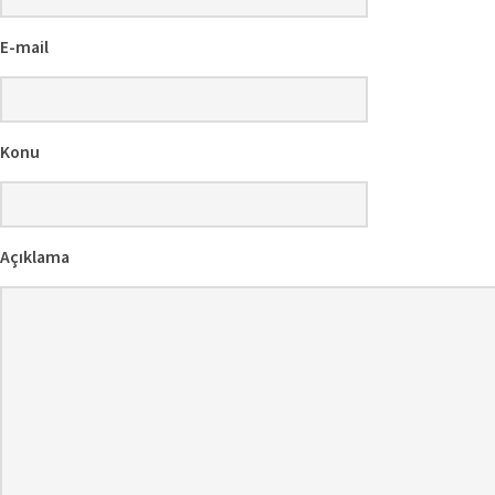
E-mail
Konu
Açıklama