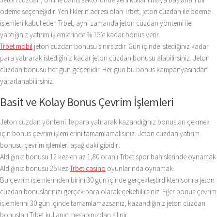
ödeme seçeneğidir. Yeniliklerin adresi olan Trbet, jeton cüzdan ile ödeme
işlemleri kabul eder. Trbet, aynı zamanda jeton cüzdan yöntemi ile
yaptığınız yatırım işlemlerinde % 15’e kadar bonus verir.
Trbet mobil
jeton cüzdan bonusu sınırsızdır. Gün içinde istediğiniz kadar
para yatırarak istediğiniz kadar jeton cüzdan bonusu alabilirsiniz. Jeton
cüzdan bonusu her gün geçerlidir. Her gün bu bonus kampanyasından
yararlanabilirsiniz.
Basit ve Kolay Bonus Çevrim İşlemleri
Jeton cüzdan yöntemi ile para yatırarak kazandığınız bonusları çekmek
için bonus çevrim işlemlerini tamamlamalısınız. Jeton cüzdan yatırım
bonusu çevrim işlemleri aşağıdaki gibidir:
Aldığınız bonusu 12 kez en az 1,80 oranlı Trbet spor bahislerinde oynamak
Aldığınız bonusu 25 kez
Trbet casino
oyunlarında oynamak
Bu çevrim işlemlerinden birini 30 gün içinde gerçekleştirdikten sonra jeton
cüzdan bonuslarınızı gerçek para olarak çekebilirsiniz. Eğer bonus çevrim
işlemlerini 30 gün içinde tamamlamazsanız, kazandığınız jeton cüzdan
bonusları Trbet kullanıcı hesabınızdan silinir.