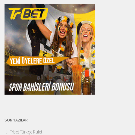
SON YAZILAR
Trbet Türkçe Rulet