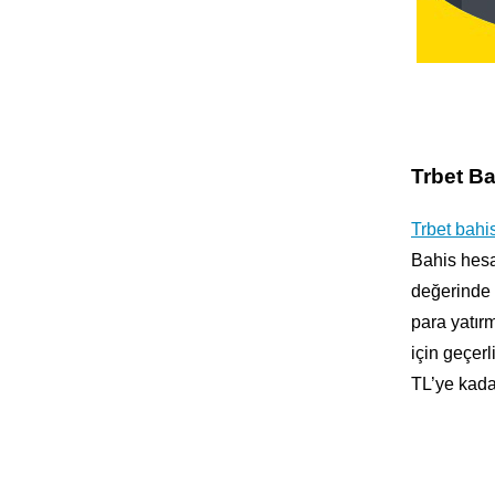
Trbet Ba
Trbet bahi
Bahis hesab
değerinde
para yatı
için geçer
TL’ye kada