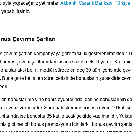
oluyla yapacağınız yatırımları
Akbank
,
Garanti Bankası
,
Türkiye 
a yapabilirsiniz.
nus Çevirme Şartları
s çevrim şartları kampanyaya göre farklılık gösterebilmektedir.
t bonus çevrim şartlarından kısaca söz etmek istiyoruz. Kullanıc
onuslar aksi belirtilmediği sürece en geç 30 gün içerisinde çev
. Buna göre belirtilen süre içerisinde bonusların şu şekilde çevr
dir.
leri bonuslarının yine bahis oyunlarında, casino bonuslarının d
a çevrimi zorunludur. Spor bahislerinde bonus çevrim 10 katı şek
nlarında ise bonuslar 35 katı olacak şekilde yapılmalıdır. Yukar
imiz gibi her bir bonus promosyonu için farklı bonus çevrim şartla