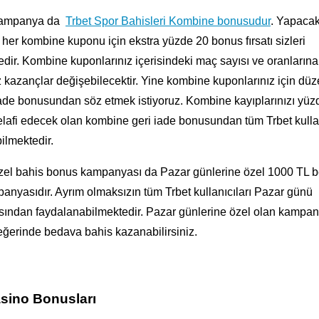
 kampanya da
Trbet Spor Bahisleri Kombine bonusudur
. Yapaca
her kombine kuponu için ekstra yüzde 20 bonus fırsatı sizleri
dir. Kombine kuponlarınız içerisindeki maç sayısı ve oranlarına
 kazançlar değişebilecektir. Yine kombine kuponlarınız için dü
iade bonusundan söz etmek istiyoruz. Kombine kayıplarınızı yüz
elafi edecek olan kombine geri iade bonusundan tüm Trbet kullan
ilmektedir.
özel bahis bonus kampanyası da Pazar günlerine özel 1000 TL 
anyasıdır. Ayrım olmaksızın tüm Trbet kullanıcıları Pazar günü
ndan faydalanabilmektedir. Pazar günlerine özel olan kampan
ğerinde bedava bahis kazanabilirsiniz.
asino Bonusları