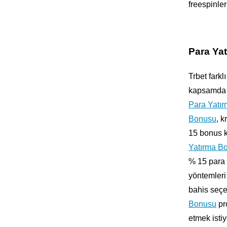
freespinler
Para Ya
Trbet fark
kapsamd
Para Yatı
Bonusu
, k
15 bonus k
Yatırma B
% 15 para 
yöntemleri 
bahis seçe
Bonusu
pr
etmek isti