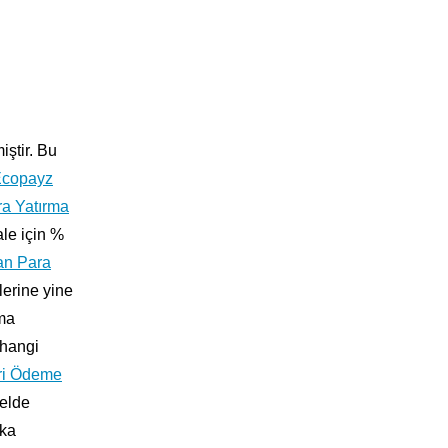
iştir. Bu
copayz
a Yatırma
ale için %
an Para
erine yine
rma
rhangi
eri Ödeme
 elde
nka