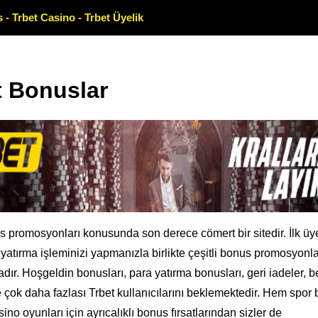
 - Trbet Casino - Trbet Üyelik
t Bonuslar
 promosyonları konusunda son derece cömert bir sitedir. İlk üy
 yatırma işleminizi yapmanızla birlikte çeşitli bonus promosyonla
dır. Hoşgeldin bonusları, para yatırma bonusları, geri iadeler, 
 çok daha fazlası Trbet kullanıcılarını beklemektedir. Hem spor b
no oyunları için ayrıcalıklı bonus fırsatlarından sizler de